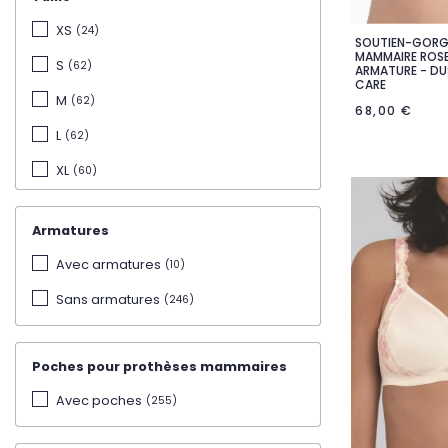
105
(177)
XS
(24)
110
(167)
SOUTIEN-GORG

Ape
MAMMAIRE ROS
S
(62)
ARMATURE - DU
115
(103)
CARE
M
(62)
68,00 €
120
(68)
L
(62)
125
(46)
XL
(60)
130
(29)
2XL
(58)
135
(8)
Armatures
3XL
(8)
140
(2)
Avec armatures
(10)
4XL
(1)
85/90
(3)
Sans armatures
(246)
95/100
(3)
105/110
(3)
Poches pour prothèses mammaires
115/120
(3)
Avec poches
(255)
125/130
(3)