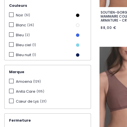
135/140
(3)
Couleurs
SOUTIEN-GORG

Ape
Noir
(51)
MAMMAIRE COLE
ARMATURE - CR
Blanc
(26)
88,00 €
Bleu
(2)
Bleu ciel
(1)
Bleu nuit
(1)
Bleu marine
(4)
Marque
Indigo
(3)
Amoena
(129)
Gris foncé
(2)
Anita Care
(105)
Anthracite
(2)
Cœur de Lys
(23)
Ivoire
(14)
Champagne
(4)
Fermeture
Abricot
(1)