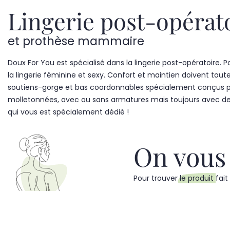
Nougat
(1)
Lingerie post-opérat
Truffe
(1)
et prothèse mammaire
Lotus
(3)
Pêche poudré
(1)
Doux For You est spécialisé dans la lingerie post-opératoire.
la lingerie féminine et sexy. Confort et maintien doivent tout
Kaki
(1)
soutiens-gorge et bas coordonnables spécialement conçus pour
Rayures rouge
(1)
molletonnées, avec ou sans armatures mais toujours avec des
Rayures jaune
(1)
qui vous est spécialement dédié !
Rayures jean
(1)
On vous
Ivoire & Beige
(3)
Gris clair
(1)
Pour trouver
le produit
fai
Chair
(2)
Pearl rose
(1)
Cherry red
(1)