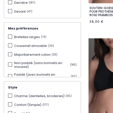
Derrière
(187)
Beige
(1)
SOUTIEN-GORG

Ape
POUR PROTHÈSE
Devant
(47)
ROSE FRAMBOIS
Café au lait
(1)
38,00 €
Terracotta
(1)
Mes préférences
Rose Poudré
(5)
Bretelles larges
(73)
Rose
(2)
Coussinet amovible
(26)
Rose framboise
(4)
Majoritairement coton
(53)
Fuschia
(1)
Non paddé (sans bonnets en
(183)
mousse)
Rouge
(4)
Paddé (avec bonnets en
(57)
Bleu nuit & Sable
(2)
mousse)
Framboise & Sable
(1)
Style
Blanc & Sable
(3)
Charme (dentelles, broderies)
(65)
Rose & Gris
(2)
Confort (Simple)
(177)
Chili & Sable
(1)