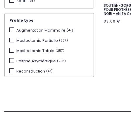
Sportif
(5)
SOUTIEN-GORG

Ape
POUR PROTHÈSE
Imprimé floral
(2)
NOIR - ANITA C
Blush
(12)
Profile type
38,00 €
Sable
(21)
Augmentation Mammaire
(47)
Gris chiné
(2)
Mastectomie Partielle
(257)
Crystal
(14)
Mastectomie Totale
(257)
Deep sand
(1)
Poitrine Asymétrique
(246)
Sand
(2)
Reconstruction
(47)
Bleu ombré
(2)
Réduction Mammaire
(47)
Bois de rose
(4)
Biscuit
(1)
Désert
(4)
Soft rose
(1)