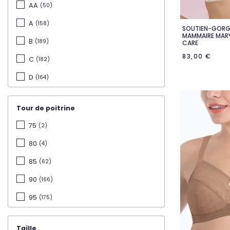
AA
(50)
A
(158)
SOUTIEN-GORG

Ape
MAMMAIRE MARY
B
(189)
CARE
83,00 €
C
(182)
D
(164)
E
(109)
Tour de poitrine
F
(52)
75
(2)
G
(23)
80
(4)
A/B
(12)
85
(62)
C/D
(12)
90
(166)
E/F
(11)
95
(175)
100
(177)
Taille