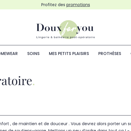
Profitez des
promotions
MEWEAR
SOINS
MES PETITS PLAISIRS
PROTHÈSES
atoire
nfort , de maintien et de douceur . Vous devrez alors porter un s
pes de soutiens-gorge. Mettons un peu d’ordre dans tout ça ! -..