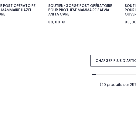
E POST OPÉRATOIRE
SOUTIEN-GORGE POST OPÉRATOIRE
SOUTI

rçu rapide
Aperçu rapide
 MAMMAIRE HAZEL -
POUR PROTHÈSE MAMMAIRE SALVIA -
POUR 
ARE
ANITA CARE
OUVER
83,00 €
88,0
CHARGER PLUS D’ARTI
(20 produits sur 25