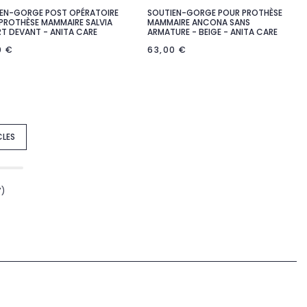
EN-GORGE POST OPÉRATOIRE
SOUTIEN-GORGE POUR PROTHÈSE


Aperçu rapide
Aperçu rapide
PROTHÈSE MAMMAIRE SALVIA
MAMMAIRE ANCONA SANS
T DEVANT - ANITA CARE
ARMATURE - BEIGE - ANITA CARE
0 €
63,00 €
CLES
7)