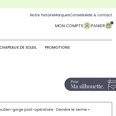
Notre histoire
Marques
Conseils
Aide & contact
0
MON COMPTE
PANIER
CHAPEAUX DE SOLEIL
PROMOTIONS
Pour
Ma silhouette
outien-gorge post-opératoire . Derrière le terme «
.