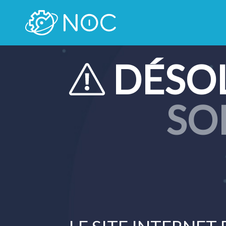
DÉSO
SO