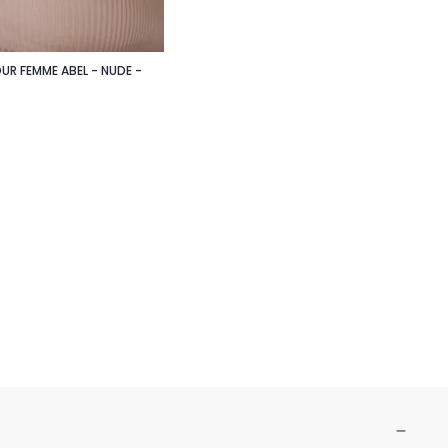
R FEMME ABEL - NUDE -

Aperçu rapide
remove