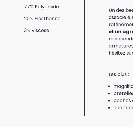
77% Polyamide
Un des bes
associe é
20% Elasthanne
raffinemen
3% Viscose
et un agr
maintiend
armatures 
hésitez sur
Les plus :
magnifiq
bretelle
poches e
coordonn