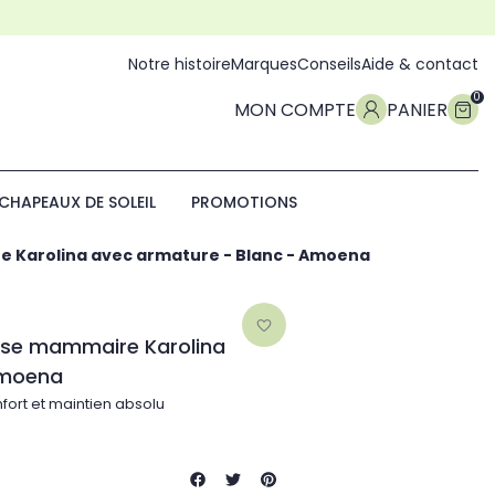
Notre histoire
Marques
Conseils
Aide & contact
0
MON COMPTE
PANIER
CHAPEAUX DE SOLEIL
PROMOTIONS
 Karolina avec armature - Blanc - Amoena
favorite_border
èse mammaire Karolina
Amoena
nfort et maintien absolu